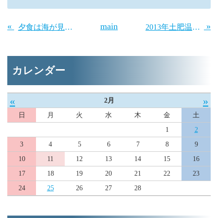
«
main
»
夕食は海が見える個室席で〜♪
2013年土肥温泉【花火大会】開催決定！
カレンダー
«
»
2月
日
月
火
水
木
金
土
1
2
3
4
5
6
7
8
9
10
11
12
13
14
15
16
17
18
19
20
21
22
23
24
25
26
27
28