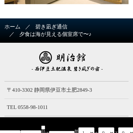
ホーム
碧き凪ぎ通信
夕食は海が見える個室席で〜♪
〒410-3302 静岡県伊豆市土肥2849-3
TEL 0558-98-1011
Copyright (C) 明治館 All Rights Reserved.
日
部