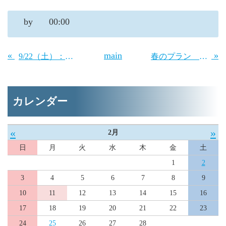
by
00:00
«
main
»
9/22（土）：工藤義弘（アースシェイカー）PRO・JAMイベント開催！
春のプラン いかがですか〜♪
カレンダー
«
»
2月
日
月
火
水
木
金
土
1
2
3
4
5
6
7
8
9
10
11
12
13
14
15
16
17
18
19
20
21
22
23
24
25
26
27
28