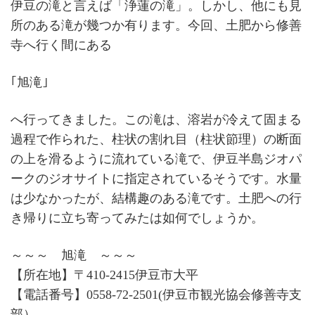
伊豆の滝と言えば「浄蓮の滝」。しかし、他にも見
所のある滝が幾つか有ります。今回、土肥から修善
寺へ行く間にある
｢旭滝｣
へ行ってきました。この滝は、溶岩が冷えて固まる
過程で作られた、柱状の割れ目（柱状節理）の断面
の上を滑るように流れている滝で、伊豆半島ジオパ
ークのジオサイトに指定されているそうです。水量
は少なかったが、結構趣のある滝です。土肥への行
き帰りに立ち寄ってみたは如何でしょうか。
～～～ 旭滝 ～～～
【所在地】〒410-2415伊豆市大平
【電話番号】0558-72-2501(伊豆市観光協会修善寺支
部）