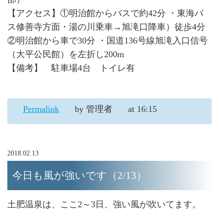
【アクセス】①明治館からバスで約42分 ・東海バ
ス修善寺方面・湯の川乗車→旭滝口降車）徒歩4分
②明治館から車で30分 ・
国道136号線旭滝入口信号
（大平公民館）を左折し200m
【備考】 駐車場4台 トイレ有
Permalink
by 管理者
at 16:15
2018.02.13
今日も風が強いです（2/13）
土肥温泉は、ここ2～3日、強い風が吹いてます。