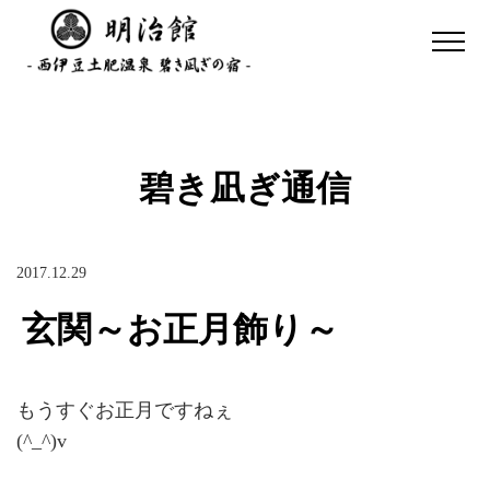
碧き凪ぎ通信
2017.12.29
玄関～お正月飾り～
もうすぐお正月ですねぇ
(^_^)v