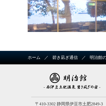
ホーム
碧き凪ぎ通信
明治館
〒410-3302 静岡県伊豆市土肥2849-3