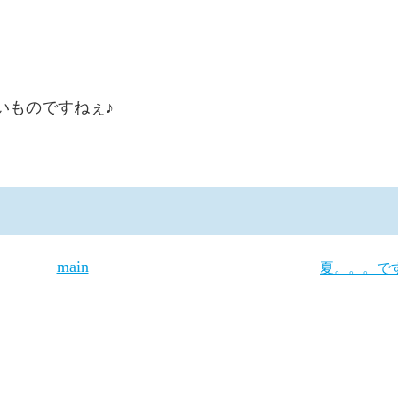
いものですねぇ♪
main
夏。。。で