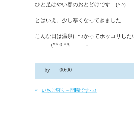
ひと足はやい春のおとどけです (^.^)
とはいえ、少し寒くなってきました
こんな日は温泉につかってホッコリした
———(*^ 0 ^A———-
by
00:00
«
いちご狩り～開園ですっ♪