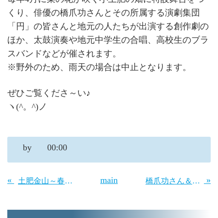
くり、俳優の橋爪功さんとその所属する演劇集団
「円」の皆さんと地元の人たちが出演する創作劇の
ほか、太鼓演奏や地元中学生の合唱、高校生のブラ
スバンドなどが催されます。
※野外のため、雨天の場合は中止となります。
ぜひご覧くださ～い♪
ヽ(^。^)ノ
by
00:00
«
main
»
土肥金山～春休み＆GWイベント情報～
橋爪功さん＆演劇集団「円」～菜の花舞台～スケジュール♪