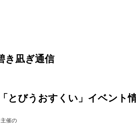
碧き凪ぎ通信
「とびうおすくい」イベント
合主催の