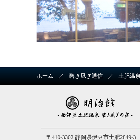
ホーム
碧き凪ぎ通信
土肥温
〒410-3302 静岡県伊豆市土肥2849-3