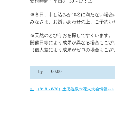
受付時間・平日8：30～17：15
※各日、申し込みが10名に満たない場
みなさま、お誘いあわせの上、ご予約い
※天然のとびうおを探してすくいます。
開催日等により成果が異なる場合もござ
（個人差により成果がゼロの場合もござ
by
00:00
«
（8/18～8/20）土肥温泉☆花火大会情報～♪