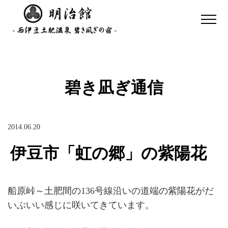
碧き凪ぎ通信
2014.06.20
伊豆市「虹の郷」の紫陽花
船原峠～土肥間の136号線沿いの道端の紫陽花がだ
いぶいい感じに咲いてきています。