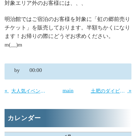
対象エリア外のお客様には、、、
明治館ではご宿泊のお客様を対象に「虹の郷前売り
チケット」を販売しております。半額ちかくになり
ます！お帰りの際にどうぞお求めください。
m(__)m
by
00:00
«
main
»
大人気イベント！「とびうおすくい」新着情報～♪
土肥のダイビング施設（THE101）の夏休み応援企画♪
カレンダー