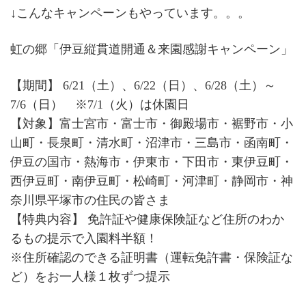
↓こんなキャンペーンもやっています。。。
虹の郷「伊豆縦貫道開通＆来園感謝キャンペーン」
【期間】 6/21（土）、6/22（日）、6/28（土）～
7/6（日） ※7/1（火）は休園日
【対象】富士宮市・富士市・御殿場市・裾野市・小
山町・長泉町・清水町・沼津市・三島市・函南町・
伊豆の国市・熱海市・伊東市・下田市・東伊豆町・
西伊豆町・南伊豆町・松崎町・河津町・静岡市・神
奈川県平塚市の住民の皆さま
【特典内容】 免許証や健康保険証など住所のわか
るもの提示で入園料半額！
※住所確認のできる証明書（運転免許書・保険証な
ど）をお一人様１枚ずつ提示