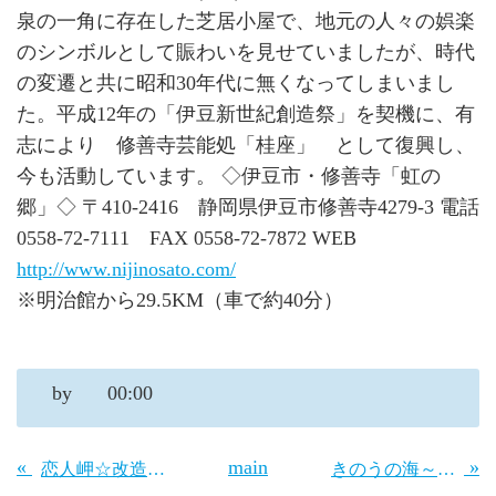
泉の一角に存在した芝居小屋で、地元の人々の娯楽
のシンボルとして賑わいを見せていましたが、時代
の変遷と共に昭和30年代に無くなってしまいまし
た。平成12年の「伊豆新世紀創造祭」を契機に、有
志により 修善寺芸能処「桂座」 として復興し、
今も活動しています。 ◇伊豆市・修善寺「虹の
郷」◇ 〒410-2416 静岡県伊豆市修善寺4279-3 電話
0558-72-7111 FAX 0558-72-7872 WEB
http://www.nijinosato.com/
※明治館から29.5KM（車で約40分）
by
00:00
«
main
»
恋人岬☆改造計画♪工程がきまりました
きのうの海～ひととき夏の海に。。。