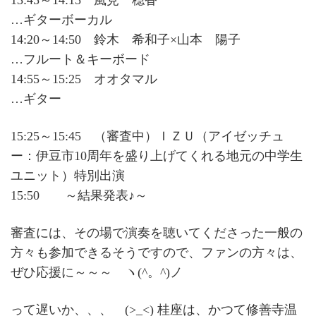
13:45～14:15 風見 穏香
…ギターボーカル
14:20～14:50 鈴木 希和子×山本 陽子
…フルート＆キーボード
14:55～15:25 オオタマル
…ギター
15:25～15:45 （審査中）ＩＺＵ（アイゼッチュ
ー：伊豆市10周年を盛り上げてくれる地元の中学生
ユニット）特別出演
15:50 ～結果発表♪～
審査には、その場で演奏を聴いてくださった一般の
方々も参加できるそうですので、ファンの方々は、
ぜひ応援に～～～ ヽ(^。^)ノ
って遅いか、、、 (>_<) 桂座は、かつて修善寺温