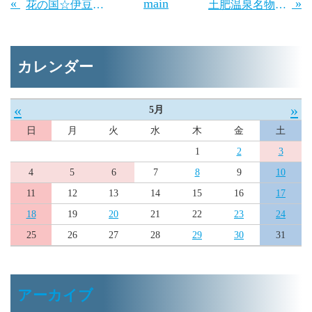
«
main
»
花の国☆伊豆市「虹の郷」開花情報～♪
土肥温泉名物のマボロシの「白びわ」情報～♪
カレンダー
«
»
5月
日
月
火
水
木
金
土
1
2
3
4
5
6
7
8
9
10
11
12
13
14
15
16
17
18
19
20
21
22
23
24
25
26
27
28
29
30
31
アーカイブ