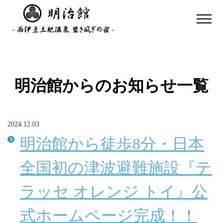
明治館からのお知らせ
一覧
2024.12.03
明治館から徒歩8分・日本
全国初の津波避難施設『テ
ラッセ オレンジ トイ』公
式ホームページ完成！！